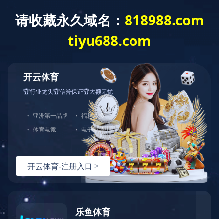
环球体育在线
学校概况
党建工作
注册·（中
当前位置：
教育
教育要闻
国）官方网站
加快建设教育强国
加快建设文化强国
more>
工校风采
中央层面整治形式主
注重家庭，注重家
快速导航
习近平对职业教育