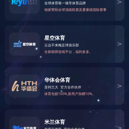
共5条记录 1/
融合门户
教务系统
协同办公
网站后台
环球体育在线注册·（中国）
版权所有 环球体育在线注册·（中